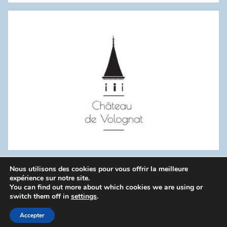
:
Nous utilisons des cookies pour vous offrir la meilleure
WordPress Theme: Donovan by ThemeZee.
expérience sur notre site.
You can find out more about which cookies we are using or
switch them off in
settings
.
Politique de confidentialité
Accepter