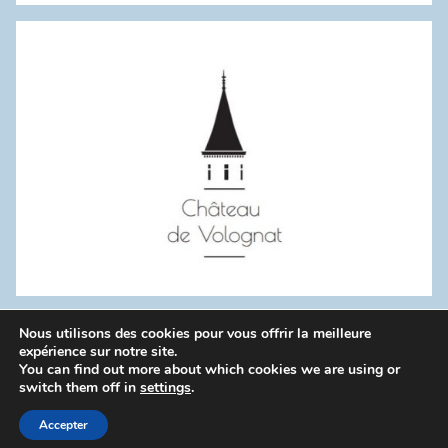
:
Nous utilisons des cookies pour vous offrir la meilleure
WordPress Theme: Donovan by ThemeZee.
expérience sur notre site.
You can find out more about which cookies we are using or
switch them off in
settings
.
Politique de confidentialité
Accepter