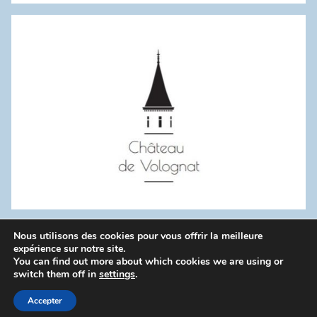
:
Nous utilisons des cookies pour vous offrir la meilleure
WordPress Theme: Donovan by ThemeZee.
expérience sur notre site.
You can find out more about which cookies we are using or
switch them off in
settings
.
Politique de confidentialité
Accepter