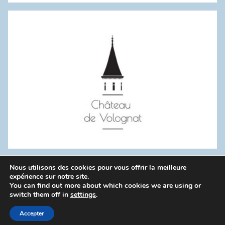
:
Nous utilisons des cookies pour vous offrir la meilleure
WordPress Theme: Donovan by ThemeZee.
expérience sur notre site.
You can find out more about which cookies we are using or
switch them off in
settings
.
Politique de confidentialité
Accepter