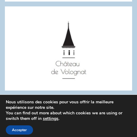
:
Nous utilisons des cookies pour vous offrir la meilleure
WordPress Theme: Donovan by ThemeZee.
expérience sur notre site.
You can find out more about which cookies we are using or
switch them off in
settings
.
Politique de confidentialité
Accepter