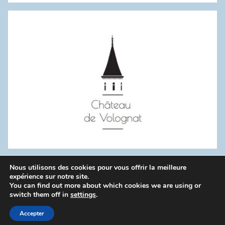
:
Nous utilisons des cookies pour vous offrir la meilleure
WordPress Theme: Donovan by ThemeZee.
expérience sur notre site.
You can find out more about which cookies we are using or
switch them off in
settings
.
Politique de confidentialité
Accepter