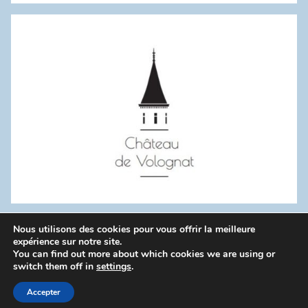
:
Nous utilisons des cookies pour vous offrir la meilleure
WordPress Theme: Donovan by ThemeZee.
expérience sur notre site.
You can find out more about which cookies we are using or
switch them off in
settings
.
Politique de confidentialité
Accepter