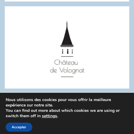
:
Nous utilisons des cookies pour vous offrir la meilleure
WordPress Theme: Donovan by ThemeZee.
expérience sur notre site.
You can find out more about which cookies we are using or
switch them off in
settings
.
Politique de confidentialité
Accepter