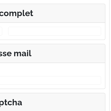
complet
sse mail
ptcha