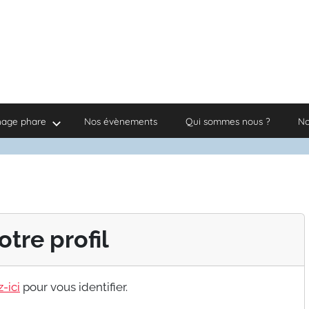
nage phare
Nos évènements
Qui sommes nous ?
No
otre profil
-ici
pour vous identifier.