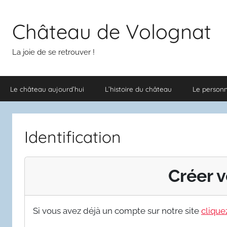
Aller
au
Château de Volognat
contenu
La joie de se retrouver !
Le château aujourd’hui
L’histoire du château
Le person
Identification
Créer v
Si vous avez déjà un compte sur notre site
cliquez