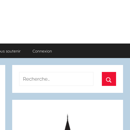
us soutenir
Connexion
Recherche
pour
Recherch
: