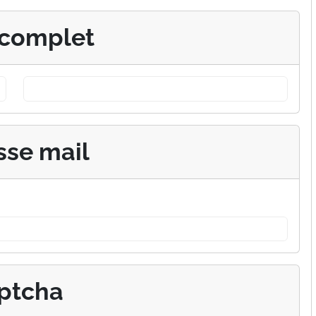
complet
sse mail
ptcha