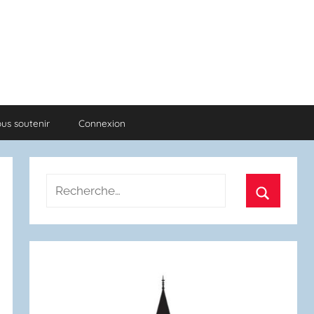
us soutenir
Connexion
Recherche
pour
Recherch
: