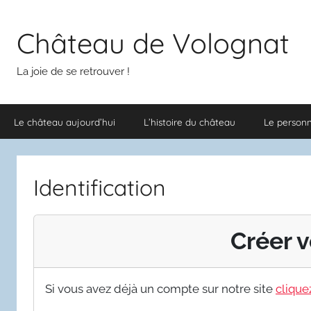
Aller
au
Château de Volognat
contenu
La joie de se retrouver !
Le château aujourd’hui
L’histoire du château
Le person
Identification
Créer v
Si vous avez déjà un compte sur notre site
cliquez