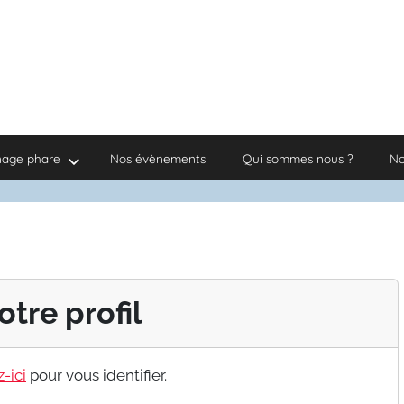
nage phare
Nos évènements
Qui sommes nous ?
No
otre profil
-ici
pour vous identifier.