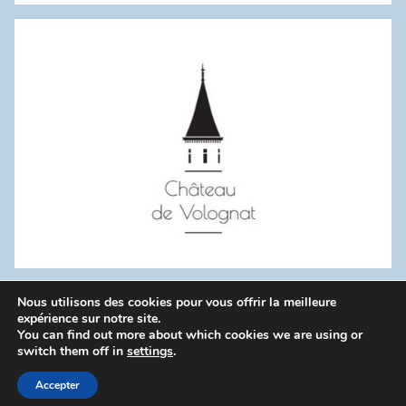
:
Nous utilisons des cookies pour vous offrir la meilleure
WordPress Theme: Donovan by ThemeZee.
expérience sur notre site.
You can find out more about which cookies we are using or
switch them off in
settings
.
Politique de confidentialité
Accepter