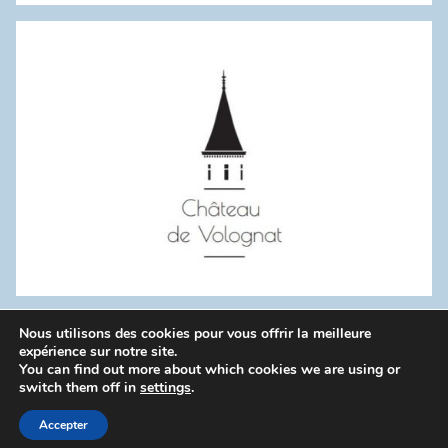
:
Nous utilisons des cookies pour vous offrir la meilleure
WordPress Theme: Donovan by ThemeZee.
expérience sur notre site.
You can find out more about which cookies we are using or
switch them off in
settings
.
Politique de confidentialité
Accepter