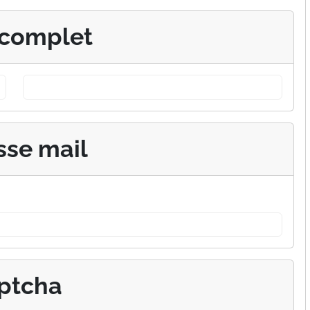
complet
sse mail
ptcha