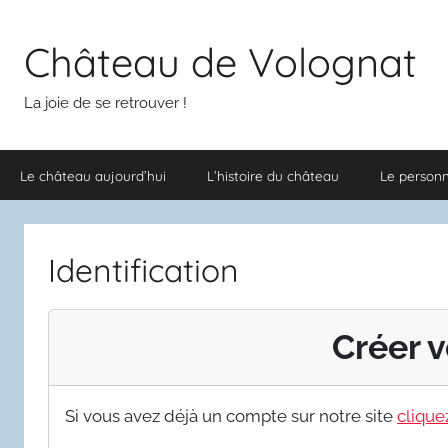
Aller
au
Château de Volognat
contenu
La joie de se retrouver !
Le château aujourd’hui
L’histoire du château
Le person
Identification
Créer v
Si vous avez déjà un compte sur notre site
cliquez