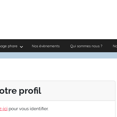
nage phare
Nos évènements
Qui sommes nous ?
No
otre profil
-ici
pour vous identifier.