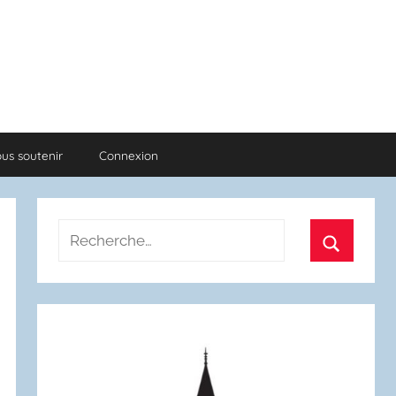
us soutenir
Connexion
Recherche
pour
Recherch
: