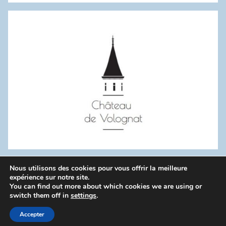
:
Nous utilisons des cookies pour vous offrir la meilleure
WordPress Theme: Donovan by ThemeZee.
expérience sur notre site.
You can find out more about which cookies we are using or
switch them off in
settings
.
Politique de confidentialité
Accepter