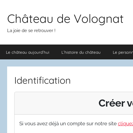
Aller
au
Château de Volognat
contenu
La joie de se retrouver !
Le château aujourd’hui
L’histoire du château
Le person
Identification
Créer v
Si vous avez déjà un compte sur notre site
cliquez