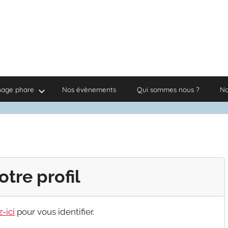
nage phare
Nos évènements
Qui sommes nous ?
No
otre profil
-ici
pour vous identifier.