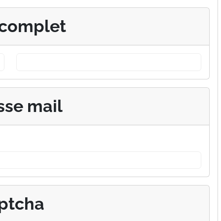
complet
sse mail
ptcha