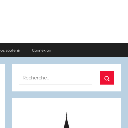
us soutenir
Connexion
Recherche
pour
Recherch
: