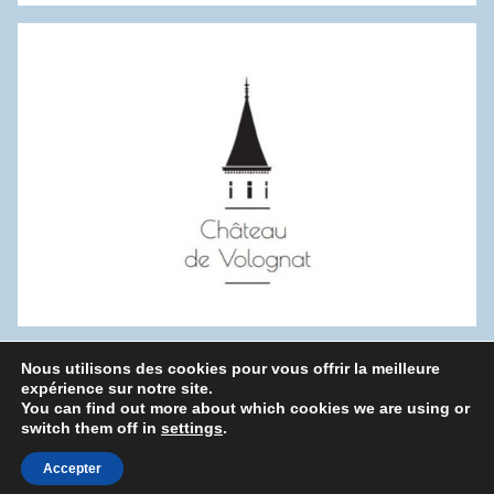
:
Nous utilisons des cookies pour vous offrir la meilleure
WordPress Theme: Donovan by ThemeZee.
expérience sur notre site.
You can find out more about which cookies we are using or
switch them off in
settings
.
Politique de confidentialité
Accepter