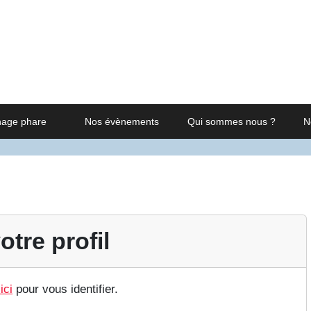
nage phare
Nos évènements
Qui sommes nous ?
N
otre profil
ici
pour vous identifier.