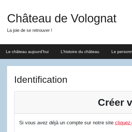
Aller
au
Château de Volognat
contenu
La joie de se retrouver !
Le château aujourd’hui
L’histoire du château
Le person
Identification
Créer v
Si vous avez déjà un compte sur notre site
cliquez-