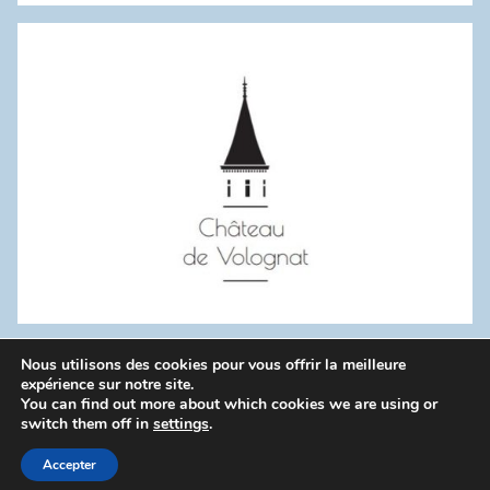
:
Nous utilisons des cookies pour vous offrir la meilleure
WordPress Theme: Donovan by ThemeZee.
expérience sur notre site.
You can find out more about which cookies we are using or
switch them off in
settings
.
Politique de confidentialité
Accepter