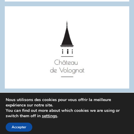
:
Nous utilisons des cookies pour vous offrir la meilleure
WordPress Theme: Donovan by ThemeZee.
expérience sur notre site.
You can find out more about which cookies we are using or
switch them off in
settings
.
Politique de confidentialité
Accepter