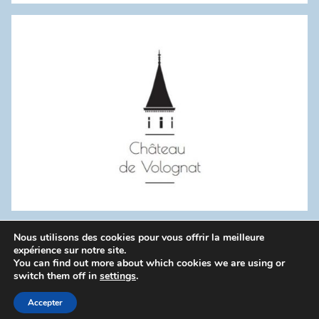
:
Nous utilisons des cookies pour vous offrir la meilleure
WordPress Theme: Donovan by ThemeZee.
expérience sur notre site.
You can find out more about which cookies we are using or
switch them off in
settings
.
Politique de confidentialité
Accepter