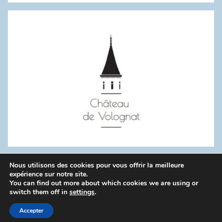
:
Nous utilisons des cookies pour vous offrir la meilleure
WordPress Theme: Donovan by ThemeZee.
expérience sur notre site.
You can find out more about which cookies we are using or
switch them off in
settings
.
Politique de confidentialité
Accepter