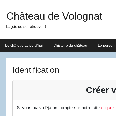
Aller
au
Château de Volognat
contenu
La joie de se retrouver !
Le château aujourd’hui
L’histoire du château
Le person
Identification
Créer v
Si vous avez déjà un compte sur notre site
cliquez-