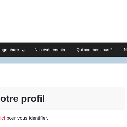
nage phare
Nos évènements
Qui sommes nous ?
N
otre profil
ici
pour vous identifier.