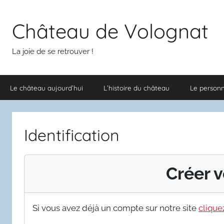
Aller
au
Château de Volognat
contenu
La joie de se retrouver !
Le château aujourd’hui
L’histoire du château
Le person
Identification
Créer v
Si vous avez déjà un compte sur notre site
cliquez