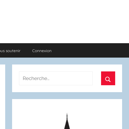
us soutenir
Connexion
Recherche
pour
Recherch
: