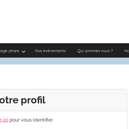
nage phare
Nos évènements
Qui sommes nous ?
No
otre profil
-ici
pour vous identifier.