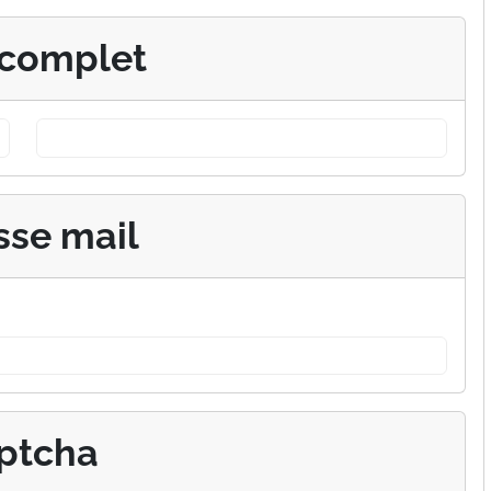
complet
sse mail
ptcha