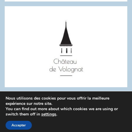
:
Nous utilisons des cookies pour vous offrir la meilleure
WordPress Theme: Donovan by ThemeZee.
expérience sur notre site.
You can find out more about which cookies we are using or
switch them off in
settings
.
Politique de confidentialité
Accepter