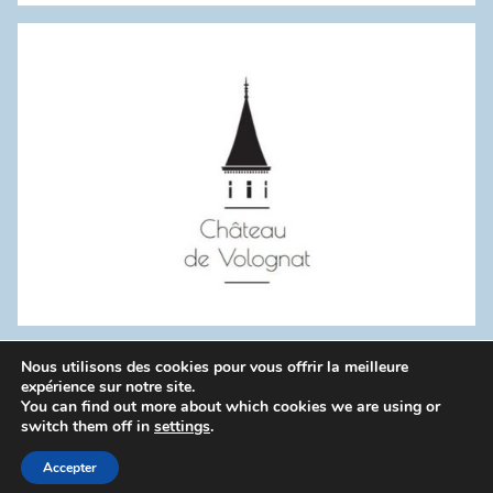
:
Nous utilisons des cookies pour vous offrir la meilleure
WordPress Theme: Donovan by ThemeZee.
expérience sur notre site.
You can find out more about which cookies we are using or
switch them off in
settings
.
Politique de confidentialité
Accepter