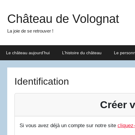
Aller
au
Château de Volognat
contenu
La joie de se retrouver !
Le château aujourd’hui
L’histoire du château
Le person
Identification
Créer v
Si vous avez déjà un compte sur notre site
cliquez-