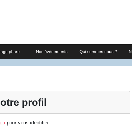
nage phare
Nos évènements
Qui sommes nous ?
N
otre profil
ici
pour vous identifier.