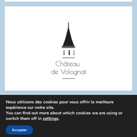
:
Nous utilisons des cookies pour vous offrir la meilleure
WordPress Theme: Donovan by ThemeZee.
expérience sur notre site.
You can find out more about which cookies we are using or
switch them off in
settings
.
Politique de confidentialité
Accepter