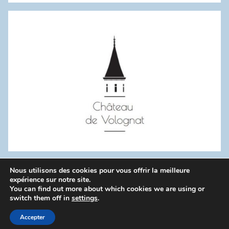
:
Nous utilisons des cookies pour vous offrir la meilleure
WordPress Theme: Donovan by ThemeZee.
expérience sur notre site.
You can find out more about which cookies we are using or
switch them off in
settings
.
Politique de confidentialité
Accepter