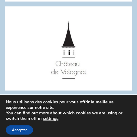
:
Nous utilisons des cookies pour vous offrir la meilleure
WordPress Theme: Donovan by ThemeZee.
expérience sur notre site.
You can find out more about which cookies we are using or
switch them off in
settings
.
Politique de confidentialité
Accepter