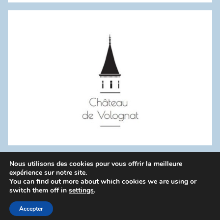
:
Nous utilisons des cookies pour vous offrir la meilleure
WordPress Theme: Donovan by ThemeZee.
expérience sur notre site.
You can find out more about which cookies we are using or
switch them off in
settings
.
Politique de confidentialité
Accepter