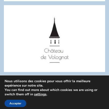
:
Nous utilisons des cookies pour vous offrir la meilleure
WordPress Theme: Donovan by ThemeZee.
expérience sur notre site.
You can find out more about which cookies we are using or
switch them off in
settings
.
Politique de confidentialité
Accepter