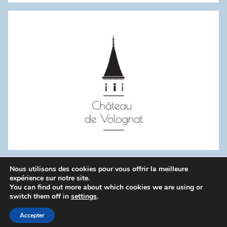
:
Nous utilisons des cookies pour vous offrir la meilleure
WordPress Theme: Donovan by ThemeZee.
expérience sur notre site.
You can find out more about which cookies we are using or
switch them off in
settings
.
Politique de confidentialité
Accepter