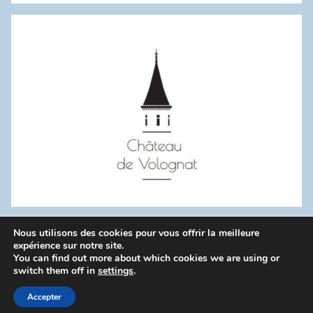
:
Nous utilisons des cookies pour vous offrir la meilleure
WordPress Theme: Donovan by ThemeZee.
expérience sur notre site.
You can find out more about which cookies we are using or
switch them off in
settings
.
Politique de confidentialité
Accepter