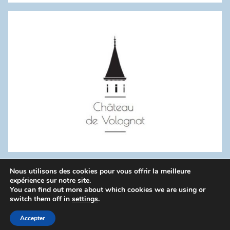
:
Nous utilisons des cookies pour vous offrir la meilleure
WordPress Theme: Donovan by ThemeZee.
expérience sur notre site.
You can find out more about which cookies we are using or
switch them off in
settings
.
Politique de confidentialité
Accepter