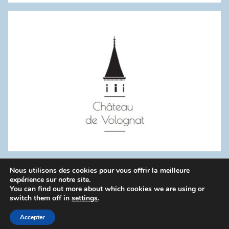
:
Nous utilisons des cookies pour vous offrir la meilleure
WordPress Theme: Donovan by ThemeZee.
expérience sur notre site.
You can find out more about which cookies we are using or
switch them off in
settings
.
Politique de confidentialité
Accepter