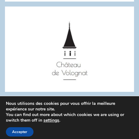
:
Nous utilisons des cookies pour vous offrir la meilleure
WordPress Theme: Donovan by ThemeZee.
expérience sur notre site.
You can find out more about which cookies we are using or
switch them off in
settings
.
Politique de confidentialité
Accepter