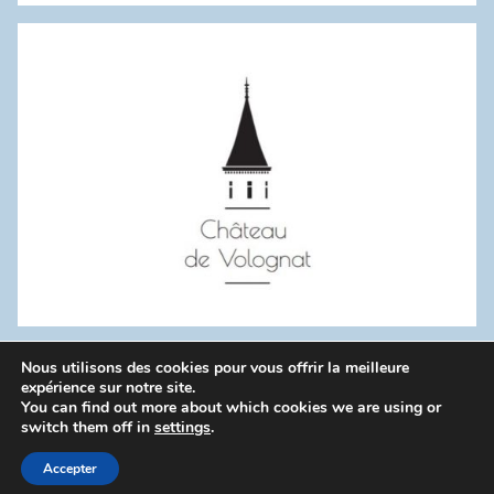
:
Nous utilisons des cookies pour vous offrir la meilleure
WordPress Theme: Donovan by ThemeZee.
expérience sur notre site.
You can find out more about which cookies we are using or
switch them off in
settings
.
Politique de confidentialité
Accepter