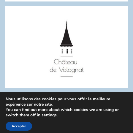
:
Nous utilisons des cookies pour vous offrir la meilleure
WordPress Theme: Donovan by ThemeZee.
expérience sur notre site.
You can find out more about which cookies we are using or
switch them off in
settings
.
Politique de confidentialité
Accepter