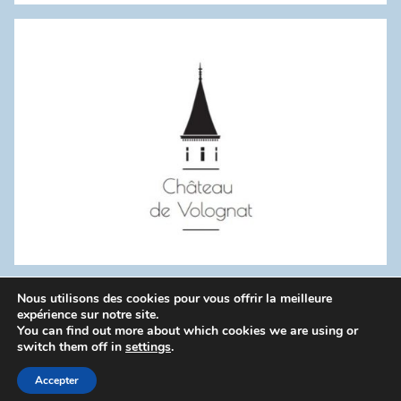
:
Nous utilisons des cookies pour vous offrir la meilleure
WordPress Theme: Donovan by ThemeZee.
expérience sur notre site.
You can find out more about which cookies we are using or
switch them off in
settings
.
Politique de confidentialité
Accepter