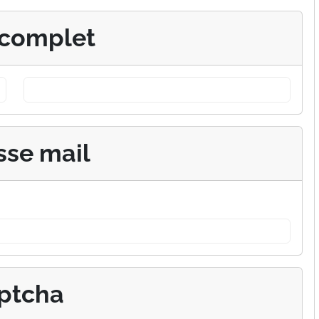
complet
sse mail
ptcha