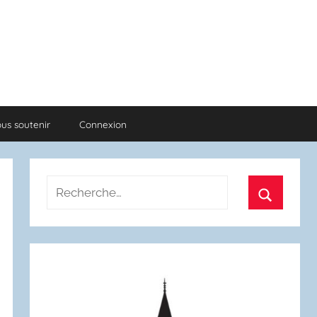
us soutenir
Connexion
Recherche
pour
Recherch
: