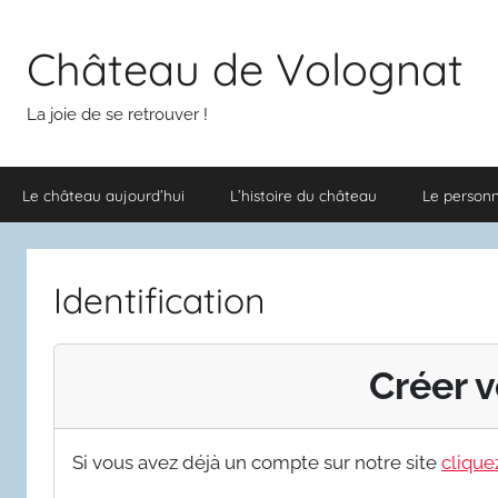
Aller
au
Château de Volognat
contenu
La joie de se retrouver !
Le château aujourd’hui
L’histoire du château
Le person
Identification
Créer v
Si vous avez déjà un compte sur notre site
cliquez