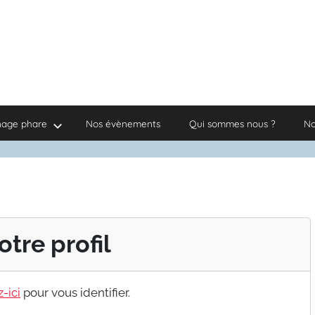
nage phare
Nos évènements
Qui sommes nous ?
No
otre profil
-ici
pour vous identifier.