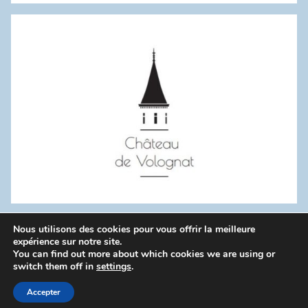
:
Nous utilisons des cookies pour vous offrir la meilleure
WordPress Theme: Donovan by ThemeZee.
expérience sur notre site.
You can find out more about which cookies we are using or
switch them off in
settings
.
Politique de confidentialité
Accepter