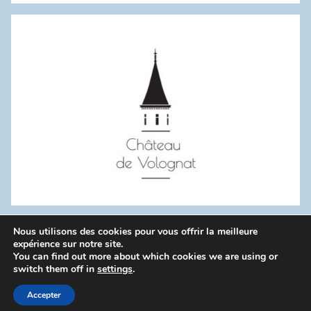
:
Nous utilisons des cookies pour vous offrir la meilleure
WordPress Theme: Donovan by ThemeZee.
expérience sur notre site.
You can find out more about which cookies we are using or
switch them off in
settings
.
Politique de confidentialité
Accepter