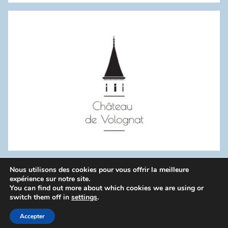
:
Nous utilisons des cookies pour vous offrir la meilleure
WordPress Theme: Donovan by ThemeZee.
expérience sur notre site.
You can find out more about which cookies we are using or
switch them off in
settings
.
Politique de confidentialité
Accepter