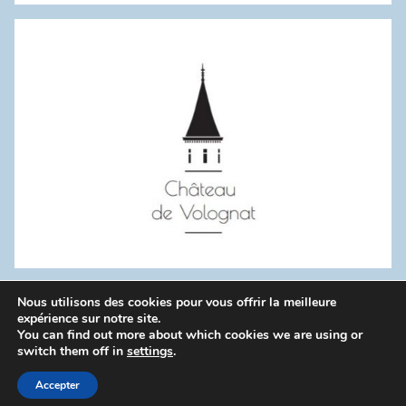
:
Nous utilisons des cookies pour vous offrir la meilleure
WordPress Theme: Donovan by ThemeZee.
expérience sur notre site.
You can find out more about which cookies we are using or
switch them off in
settings
.
Politique de confidentialité
Accepter