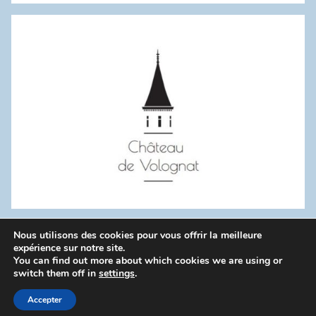
:
Nous utilisons des cookies pour vous offrir la meilleure
WordPress Theme: Donovan by ThemeZee.
expérience sur notre site.
You can find out more about which cookies we are using or
switch them off in
settings
.
Politique de confidentialité
Accepter