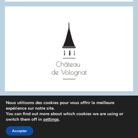
:
Nous utilisons des cookies pour vous offrir la meilleure
WordPress Theme: Donovan by ThemeZee.
expérience sur notre site.
You can find out more about which cookies we are using or
switch them off in
settings
.
Politique de confidentialité
Accepter