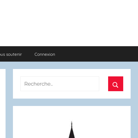
us soutenir
Connexion
Recherche
pour
Recherch
: