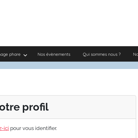
nage phare
Nos évènements
Qui sommes nous ?
No
otre profil
-ici
pour vous identifier.