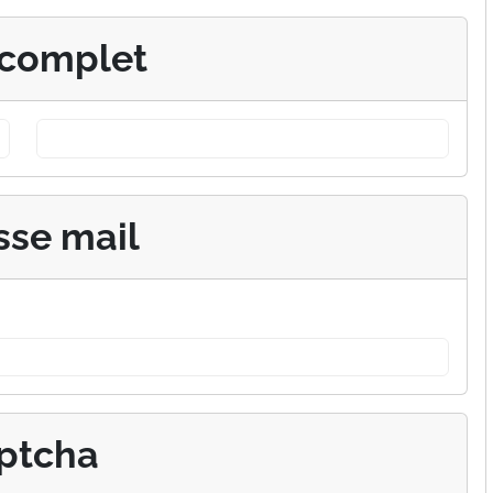
complet
sse mail
ptcha