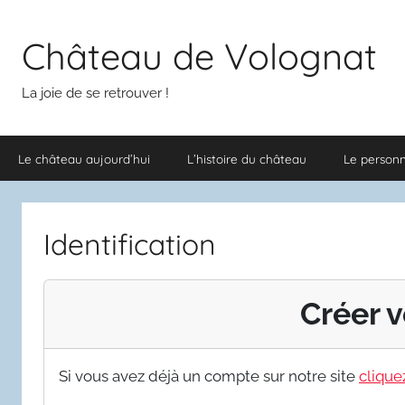
Aller
au
Château de Volognat
contenu
La joie de se retrouver !
Le château aujourd’hui
L’histoire du château
Le person
Identification
Créer v
Si vous avez déjà un compte sur notre site
cliquez