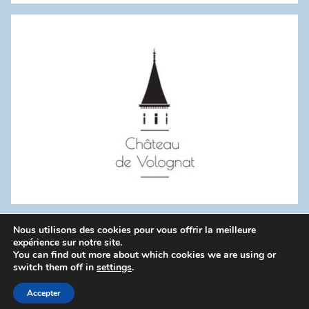
:
Nous utilisons des cookies pour vous offrir la meilleure
WordPress Theme: Donovan by ThemeZee.
expérience sur notre site.
You can find out more about which cookies we are using or
switch them off in
settings
.
Politique de confidentialité
Accepter