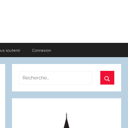
us soutenir
Connexion
Recherche
pour
Recherch
: