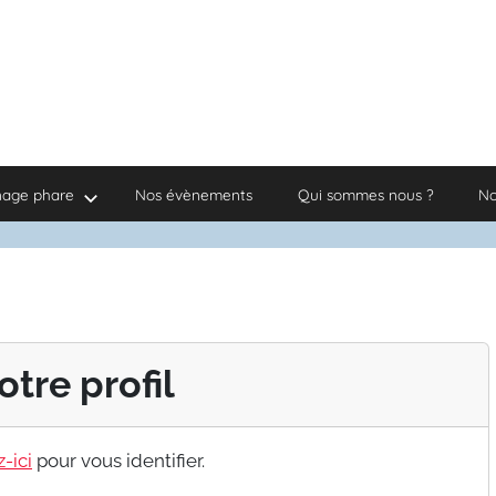
nage phare
Nos évènements
Qui sommes nous ?
No
otre profil
-ici
pour vous identifier.