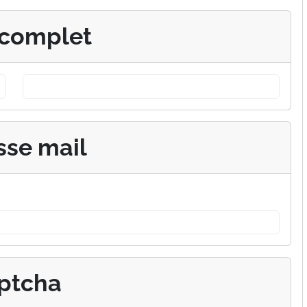
complet
sse mail
ptcha