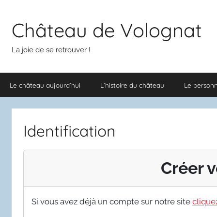
Aller
au
Château de Volognat
contenu
La joie de se retrouver !
Le château aujourd’hui
L’histoire du château
Le person
Identification
Créer v
Si vous avez déjà un compte sur notre site
cliquez