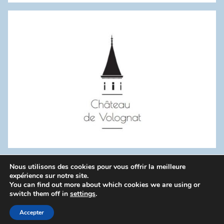
:
Nous utilisons des cookies pour vous offrir la meilleure
WordPress Theme: Donovan by ThemeZee.
expérience sur notre site.
You can find out more about which cookies we are using or
switch them off in
settings
.
Politique de confidentialité
Accepter